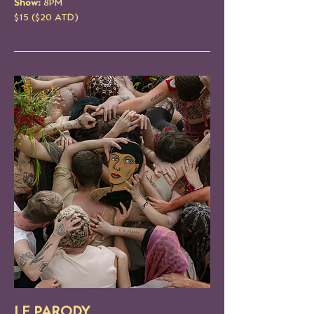
Show: 
8PM
$15 ($20 ATD)
LE PARODY