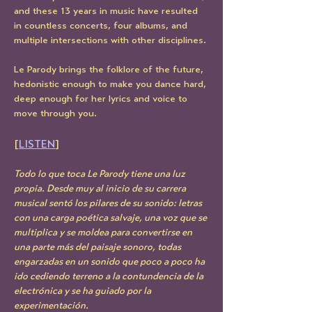
and these 13 years in music have resulted 
in countless concerts, four albums, and 
multiple intersections with other disciplines. 
Le Parody brings the folklore of the future, 
hedonistic enough to make you dance hard, 
deep enough for her lyrics and voice to 
move through you.
[
LISTEN
]
Todo lo que toca Le Parody tiene una luz 
propia. Desde muy al inicio de su carrera 
musical sentó los pilares de su sonido: letras 
con una carga poética salvaje, una voz que se 
multiplica y se moldea para convertirse en 
una parte más del paisaje sonoro, todas 
engarzadas en un sonido que poco a poco ha 
ido cediendo terreno a la contundencia de la 
electrónica y se ha guiado por la 
experimentación. 