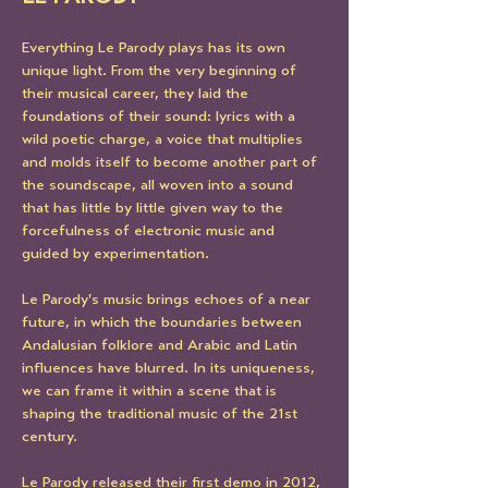
Everything Le Parody plays has its own 
unique light. From the very beginning of 
their musical career, they laid the 
foundations of their sound: lyrics with a 
wild poetic charge, a voice that multiplies 
and molds itself to become another part of 
the soundscape, all woven into a sound 
that has little by little given way to the 
forcefulness of electronic music and 
guided by experimentation. 
Le Parody's music brings echoes of a near 
future, in which the boundaries between 
Andalusian folklore and Arabic and Latin 
influences have blurred. In its uniqueness, 
we can frame it within a scene that is 
shaping the traditional music of the 21st 
century.
Le Parody released their first demo in 2012, 