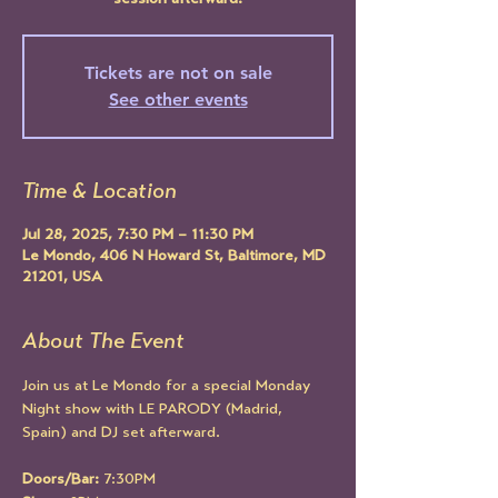
session afterward!
Tickets are not on sale
See other events
Time & Location
Jul 28, 2025, 7:30 PM – 11:30 PM
Le Mondo, 406 N Howard St, Baltimore, MD
21201, USA
About The Event
Join us at Le Mondo for a special Monday 
Night show with LE PARODY (Madrid, 
Spain) and DJ set afterward.
Doors/Bar: 
7:30PM