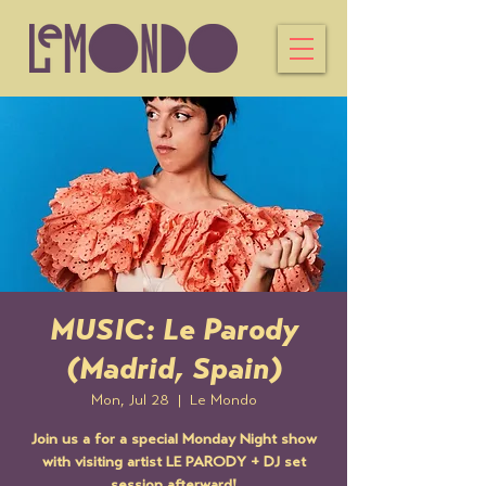
MUSIC: Le Parody
(Madrid, Spain)
Mon, Jul 28
  |  
Le Mondo
Join us a for a special Monday Night show
with visiting artist LE PARODY + DJ set