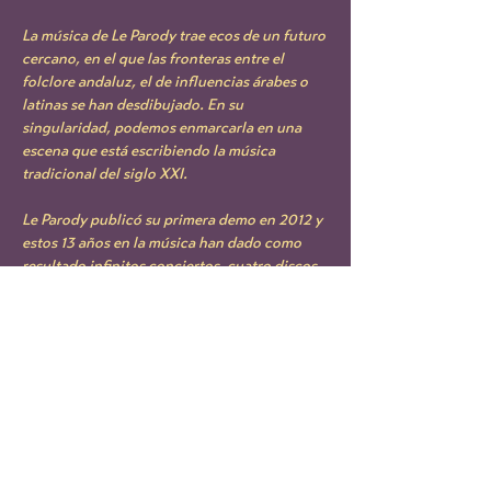
La música de Le Parody trae ecos de un futuro 
cercano, en el que las fronteras entre el 
folclore andaluz, el de influencias árabes o 
latinas se han desdibujado. En su 
singularidad, podemos enmarcarla en una 
escena que está escribiendo la música 
tradicional del siglo XXI.
Le Parody publicó su primera demo en 2012 y 
estos 13 años en la música han dado como 
resultado infinitos conciertos, cuatro discos 
y múltiples intersecciones con otras 
disciplinas. 
Le Parody trae el folclore del futuro, lo 
suficientemente hedonista como para 
bailarlo fuerte, tan profundo como para que 
sus letras y su voz te atraviesen.